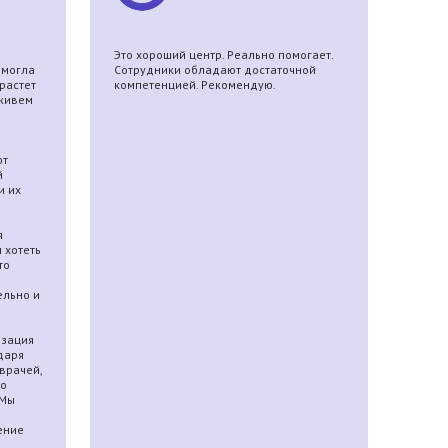
Это хороший центр. Реально помогает.
Мы му
 могла
Сотрудники обладают достаточной
употр
растет
компетенцией. Рекомендую.
броси
 живем
работ
неаде
на ре
ремис
ют
й
и их
я
 хотеть
то
ельно и
Я
изация
даря
врачей,
но
 Мы
ение