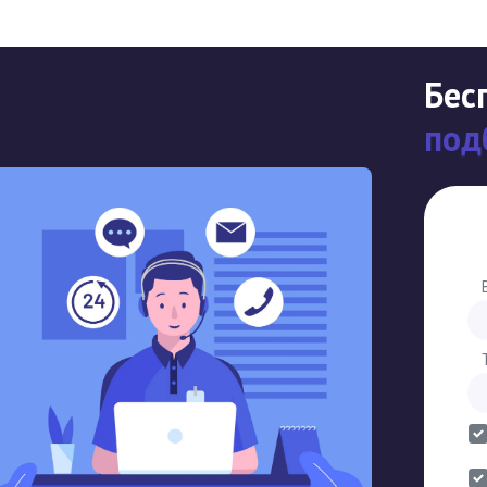
Бес
под