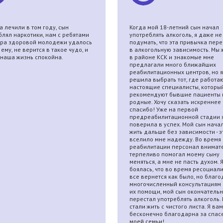
 лечили в том году, сын
Когда мой 18-летний сын начал
блял наркотики, нам с ребятами
употреблять алкоголь, я даже не
тра здоровой молодежи удалось
подумать, что эта привычка пере
ему, не верится в такое чудо, и
в алкогольную зависимость. Мы
 наша жизнь спокойна.
в районе КСК и знакомые мне
предлагали много ближайших
реабилитационных центров, но я
решила выбрать тот, где работа
настоящие специалисты, которы
рекомендуют бывшие пациенты 
родные. Хочу сказать искреннее
спасибо! Уже на первой
предреабилитационной стадии 
поверила в успех. Мой сын начал
жить дальше без зависимости - э
вселило мне надежду. Во время
реабилитации персонал внимат
терпеливо помогал моему сыну
меняться, а мне не пасть духом. 
боялась, что во время ресоциал
все вернется как было, но благо
многочисленный консультациям 
их помощи, мой сын окончатель
перестал употреблять алкоголь.
стали жить с чистого листа. Я вам
бесконечно благодарна за спас
моей семьи!