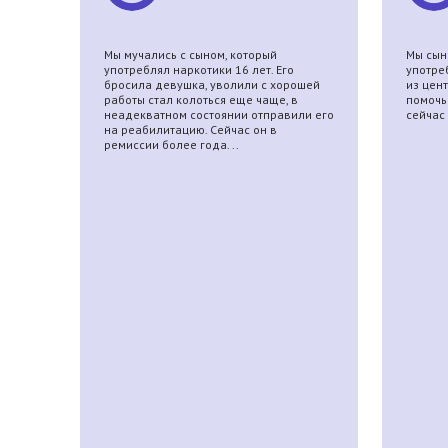
ает.
Мы мучались с cыном, который
Мы сына
й
употреблял наркотики 16 лет. Его
употре
бросила девушка, уволили с хорошей
из цен
работы стал колоться еще чаще, в
помочь 
неадекватном состоянии отправили его
сейчас
на реабилитацию. Сейчас он в
ремиссии более года. ..