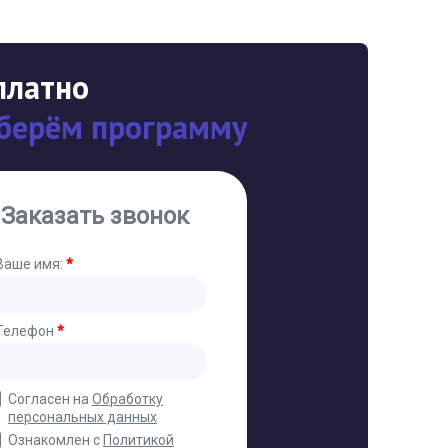
платно
берём программу