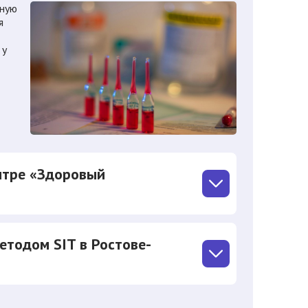
ьную
я
 у
нтре «Здоровый
етодом SIT в Ростове-