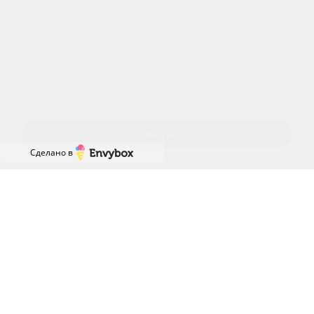
Информационный наркологический центр. Мы подбираем программу и
организуем запись; медпроцедуры проводит клиника-партнёр.
Имеются противопоказания — консультация врача обязательна.
18+
Информация не является публичной офертой (ст. 437 ГК РФ).
Политика обработки персональных данных
Cогласие на обработку персональных данных
Мы используем
файлы cookie
, чтобы улучшить сайт для
вас. Продолжая его просмотр, вы разрешаете
использование cookie.
Понятно
Сделано в
Главная