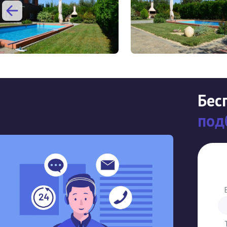
Бес
под