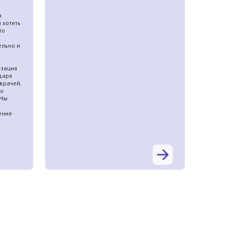
я
 хотеть
то
ельно и
Я
изация
даря
врачей,
но
 Мы
ение