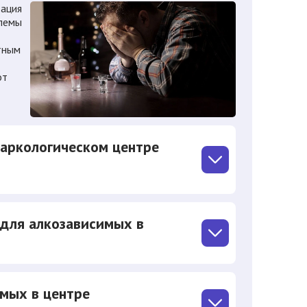
ация
блемы
тным
от
наркологическом центре
 для алкозависимых в
мых в центре