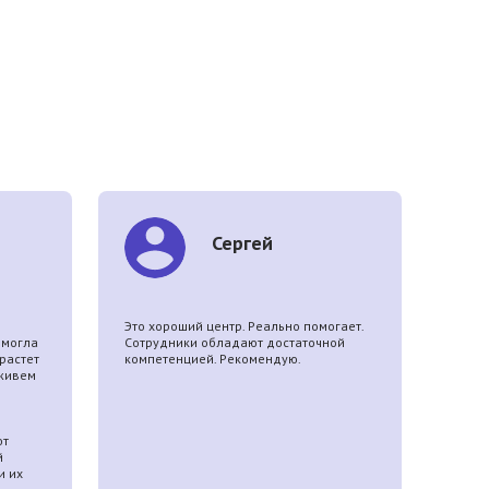
Сергей
Это хороший центр. Реально помогает.
Мы му
 могла
Сотрудники обладают достаточной
употр
растет
компетенцией. Рекомендую.
броси
 живем
работ
неаде
на ре
ремис
ют
й
и их