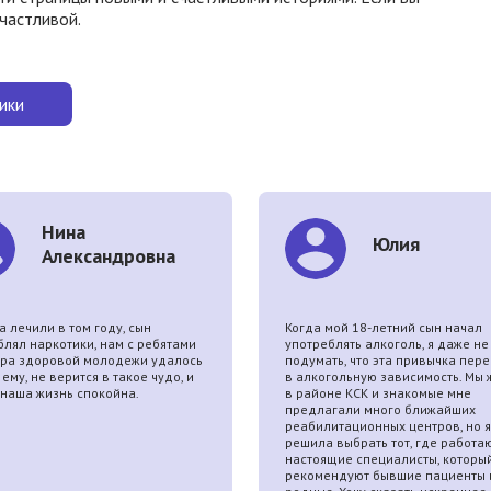
счастливой.
ики
Нина
Юлия
Александровна
 лечили в том году, сын
Когда мой 18-летний сын начал
блял наркотики, нам с ребятами
употреблять алкоголь, я даже не
тра здоровой молодежи удалось
подумать, что эта привычка пере
ему, не верится в такое чудо, и
в алкогольную зависимость. Мы
 наша жизнь спокойна.
в районе КСК и знакомые мне
предлагали много ближайших
реабилитационных центров, но я
решила выбрать тот, где работа
настоящие специалисты, которы
рекомендуют бывшие пациенты 