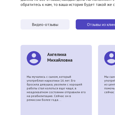
обратитесь к нам, то ваша история будет такой же 
Видео-отзывы
Отзывы из клин
Ангелина
Михайловна
ает.
Мы мучались с cыном, который
Мы сына
й
употреблял наркотики 16 лет. Его
употре
бросила девушка, уволили с хорошей
из цен
работы стал колоться еще чаще, в
помочь 
неадекватном состоянии отправили его
сейчас
на реабилитацию. Сейчас он в
ремиссии более года. ..