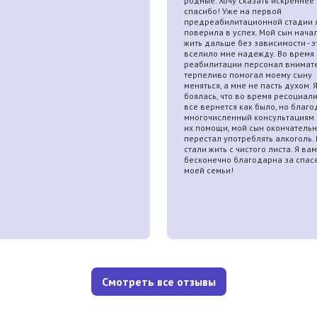
родные. Хочу сказать искреннее
спасибо! Уже на первой
предреабилитационной стадии 
поверила в успех. Мой сын начал
жить дальше без зависимости - э
вселило мне надежду. Во время
реабилитации персонал внимат
терпеливо помогал моему сыну
меняться, а мне не пасть духом. 
боялась, что во время ресоциал
все вернется как было, но благо
многочисленный консультациям 
их помощи, мой сын окончатель
перестал употреблять алкоголь.
стали жить с чистого листа. Я вам
бесконечно благодарна за спас
моей семьи!
Смотреть все отзывы